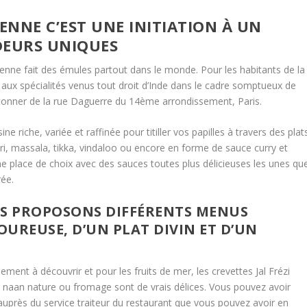
ENNE C’EST UNE INITIATION À UN
DEURS UNIQUES
ienne fait des émules partout dans le monde. Pour les habitants de la
r aux spécialités venus tout droit d’Inde dans le cadre somptueux de
étonner de la rue Daguerre du 14ème arrondissement, Paris.
 riche, variée et raffinée pour titiller vos papilles à travers des plat
ri, massala, tikka, vindaloo ou encore en forme de sauce curry et
e place de choix avec des sauces toutes plus délicieuses les unes qu
rée.
OUS PROPOSONS DIFFÉRENTS MENUS
UREUSE, D’UN PLAT DIVIN ET D’UN
nt à découvrir et pour les fruits de mer, les crevettes Jal Frézi
 naan nature ou fromage sont de vrais délices. Vous pouvez avoir
uprès du service traiteur du restaurant que vous pouvez avoir en