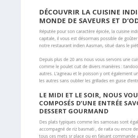
DÉCOUVRIR LA CUISINE INDI
MONDE DE SAVEURS ET D’O
Réputée pour son caractère épicée, la cuisine ind
capitale, il vous est désormais possible de goûte
notre restaurant indien Aasman, situé dans le pi
Depuis plus de 20 ans nous vous servons une cuisine
comme le poulet cuit de divers manières : tandoo
autres. L’agneau et le poisson y ont également un
les autres sans oublier les grillades en guise d’ent
LE MIDI ET LE SOIR, NOUS V
COMPOSÉS D’UNE ENTRÉE SAVO
DESSERT GOURMAND
Des plats typiques comme les samosas sont égaleme
accompagné de riz basmati , de raita ou encre de
tous ces mets sr place ou en faisant commande a