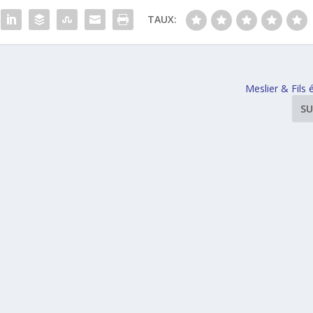
TAUX:
Meslier & Fils é
SU