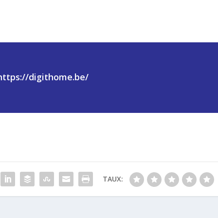
https://digithome.be/
TAUX: